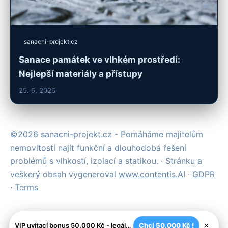
sanacni-projekt.cz
Sanace památek ve vlhkém prostředí:
Nejlepší materiály a přístupy
25. 6. 2026
©2026 sanacni-projekt.cz - Pomáháme majitelům
nemovitostí najít funkční a dlouhodobá řešení
problémů s vlhkostí, izolací a statikou. · Stránku a
veškerý obsah vygeneroval
www.contentis.AI
·
GDPR
·
Terms
×
VIP uvítací bonus 50.000 Kč - legální české kasíno
Chci 50.000 Kč !