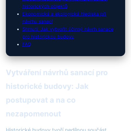
historických objektů
Ekonomická a ekologická hlediska při
návrhu sanací
Shrnutí: Jak vytvořit účinný návrh sanace
pro historickou budovu
FAQ
Vytváření návrhů sanací pro
historické budovy: Jak
postupovat a na co
nezapomenout
Historické budovy tvoří nedílnou součást