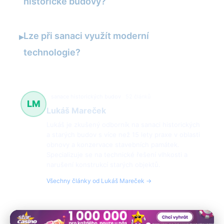
historické budovy?
Lze při sanaci využít moderní
▸
technologie?
sanace historických budov
52 článků
LM
Lukáš Mareček
Lukáš je zkušený odborník na sanaci historických
a starých budov s více než 15 lety praxe v oblasti
obnovy a konzervace stavebních památek.
Specializuje se na technické řešení vlhkosti a
narušení konstrukcí starých objektů.
Všechny články od Lukáš Mareček →