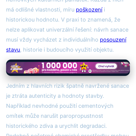
má odlišné vlastnosti, míru
poškození
i
historickou hodnotu. V praxi to znamená, že
nelze aplikovat univerzální řešení: návrh sanace
musí vždy vycházet z individuálního
posouzení
stavu
, historie i budoucího využití objektu.
Jedním z hlavních rizik špatně navržené sanace
je ztráta autenticity a hodnoty stavby.
Například nevhodné použití cementových
omítek může narušit paropropustnost
historického zdiva a urychlit degradaci.
Podobně nešetrné chemické prostředky mohou