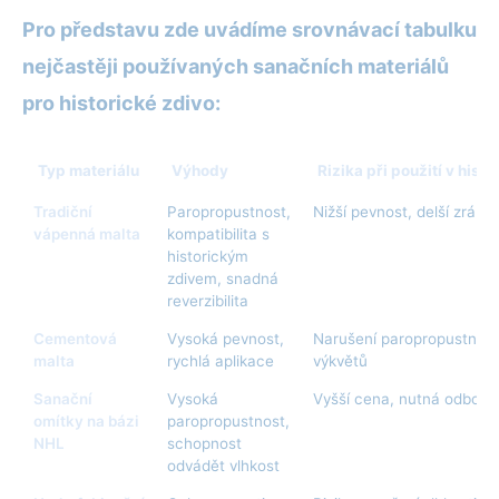
Pro představu zde uvádíme srovnávací tabulku
nejčastěji používaných sanačních materiálů
pro historické zdivo:
Typ materiálu
Výhody
Rizika při použití v his
Tradiční
Paropropustnost,
Nižší pevnost, delší zrání
vápenná malta
kompatibilita s
historickým
zdivem, snadná
reverzibilita
Cementová
Vysoká pevnost,
Narušení paropropustnosti
malta
rychlá aplikace
výkvětů
Sanační
Vysoká
Vyšší cena, nutná odborn
omítky na bázi
paropropustnost,
NHL
schopnost
odvádět vlhkost