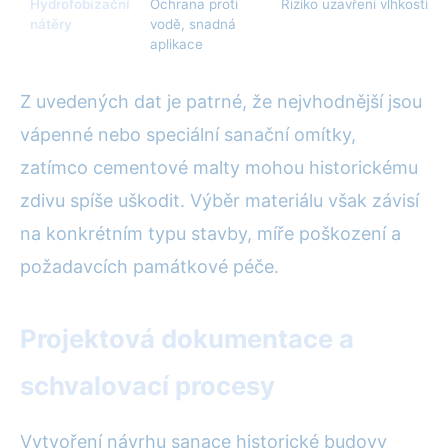
Hydrofobizační
Ochrana proti
Riziko uzavření vlhkosti v 
nátěry
vodě, snadná
aplikace
Z uvedených dat je patrné, že nejvhodnější jsou
vápenné nebo speciální sanační omítky,
zatímco cementové malty mohou historickému
zdivu spíše uškodit. Výběr materiálu však závisí
na konkrétním typu stavby, míře poškození a
požadavcích památkové péče.
Projektová dokumentace a
schvalovací procesy
Vytvoření návrhu sanace historické budovy