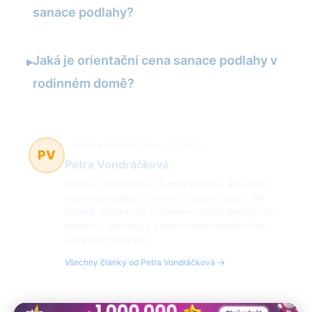
sanace podlahy?
Jaká je orientační cena sanace podlahy v
▸
rodinném domě?
projekce a izolace budov
35 článků
PV
Petra Vondráčková
Petra je specialistka na energetickou efektivitu
budov a projekční činnost v oblasti sanací. Má
bohaté zkušenosti s návrhem izolací zlepšujících
tepelnou ochranu a s plánováním komplexních
sanačních projektů.
Všechny články od Petra Vondráčková →