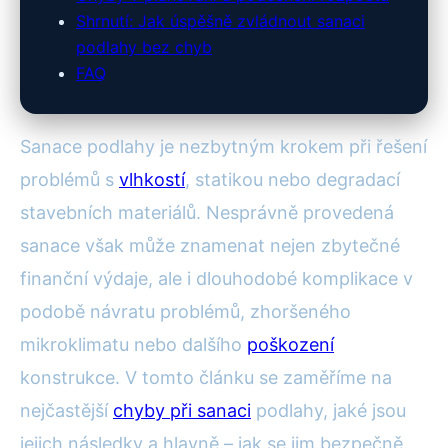
Shrnutí: Jak úspěšně zvládnout sanaci
podlahy bez chyb
FAQ
Sanace podlahy je nezbytným krokem při řešení
problémů s
vlhkostí
, statikou nebo degradací
stavebních materiálů. Nesprávně provedená
sanace však může znamenat nejen zbytečné
finanční výdaje, ale i dlouhodobé komplikace v
podobě návratu problémů, zhoršeného
mikroklimatu nebo dalšího
poškození
konstrukce. V tomto článku se zaměříme na
nejčastější
chyby při sanaci
podlahy, jaké jsou
jejich následky a hlavně – jak se jim bezpečně