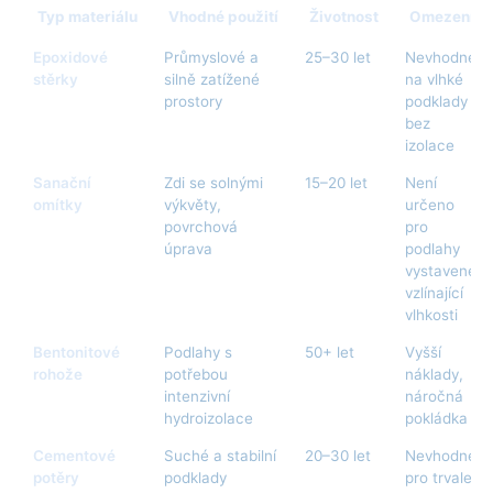
Typ materiálu
Vhodné použití
Životnost
Omezení
Epoxidové
Průmyslové a
25–30 let
Nevhodné
stěrky
silně zatížené
na vlhké
prostory
podklady
bez
izolace
Sanační
Zdi se solnými
15–20 let
Není
omítky
výkvěty,
určeno
povrchová
pro
úprava
podlahy
vystavené
vzlínající
vlhkosti
Bentonitové
Podlahy s
50+ let
Vyšší
rohože
potřebou
náklady,
intenzivní
náročná
hydroizolace
pokládka
Cementové
Suché a stabilní
20–30 let
Nevhodné
potěry
podklady
pro trvale