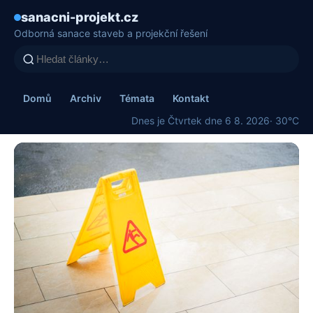
sanacni-projekt.cz
Odborná sanace staveb a projekční řešení
Domů
Archiv
Témata
Kontakt
Dnes je Čtvrtek dne 6 8. 2026
· 30°C