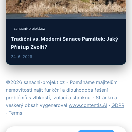
sanacni-projekt.cz
Tradiční vs. Moderní Sanace Památek: Jaký
Přístup Zvolit?
24. 6. 2026
©2026 sanacni-projekt.cz - Pomáháme majitelům
nemovitostí najít funkční a dlouhodobá řešení
problémů s vlhkostí, izolací a statikou. · Stránku a
veškerý obsah vygeneroval
www.contentis.AI
·
GDPR
·
Terms