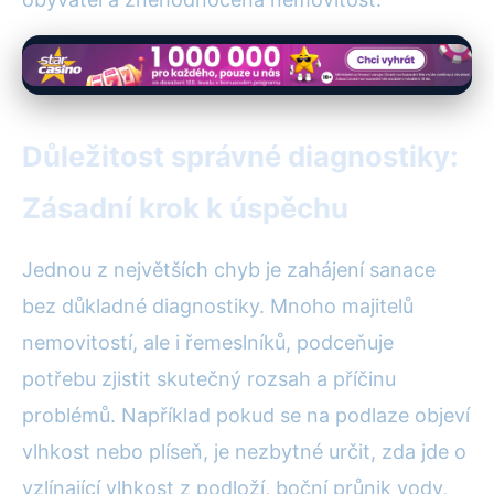
Důležitost správné diagnostiky:
Zásadní krok k úspěchu
Jednou z největších chyb je zahájení sanace
bez důkladné diagnostiky. Mnoho majitelů
nemovitostí, ale i řemeslníků, podceňuje
potřebu zjistit skutečný rozsah a příčinu
problémů. Například pokud se na podlaze objeví
vlhkost nebo plíseň, je nezbytné určit, zda jde o
vzlínající vlhkost z podloží, boční průnik vody,