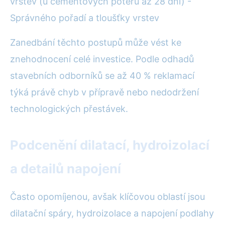
vrstev (u cementových potěrů až 28 dní) -
Správného pořadí a tloušťky vrstev
Zanedbání těchto postupů může vést ke
znehodnocení celé investice. Podle odhadů
stavebních odborníků se až 40 % reklamací
týká právě chyb v přípravě nebo nedodržení
technologických přestávek.
Podcenění dilatací, hydroizolací
a detailů napojení
Často opomíjenou, avšak klíčovou oblastí jsou
dilatační spáry, hydroizolace a napojení podlahy