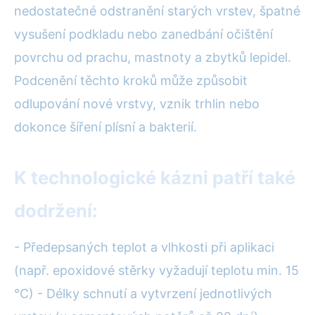
nedostatečné odstranění starých vrstev, špatné
vysušení podkladu nebo zanedbání očištění
povrchu od prachu, mastnoty a zbytků lepidel.
Podcenění těchto kroků může způsobit
odlupování nové vrstvy, vznik trhlin nebo
dokonce šíření plísní a bakterií.
K technologické kázni patří také
dodržení:
- Předepsaných teplot a vlhkosti při aplikaci
(např. epoxidové stěrky vyžadují teplotu min. 15
°C) - Délky schnutí a vytvrzení jednotlivých