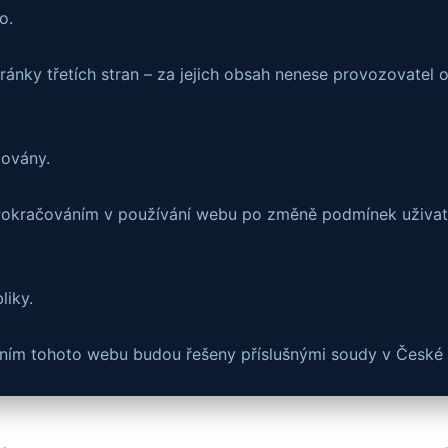
o.
ánky třetích stran – za jejich obsah nenese provozovatel
zovány.
Pokračováním v používání webu po změně podmínek uživate
liky.
váním tohoto webu budou řešeny příslušnými soudy v České 