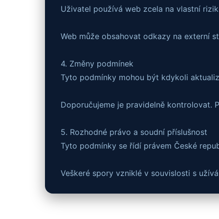
Uživatel používá web zcela na vlastní rizik
Web může obsahovat odkazy na externí str
4. Změny podmínek
Tyto podmínky mohou být kdykoli aktuali
Doporučujeme je pravidelně kontrolovat. 
5. Rozhodné právo a soudní příslušnost
Tyto podmínky se řídí právem České repub
Veškeré spory vzniklé v souvislosti s uží