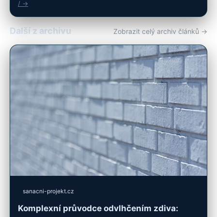
/ →
Další z archivu
Zobrazit celý archiv článků →
sanacni-projekt.cz
Komplexní průvodce odvlhčením zdiva: