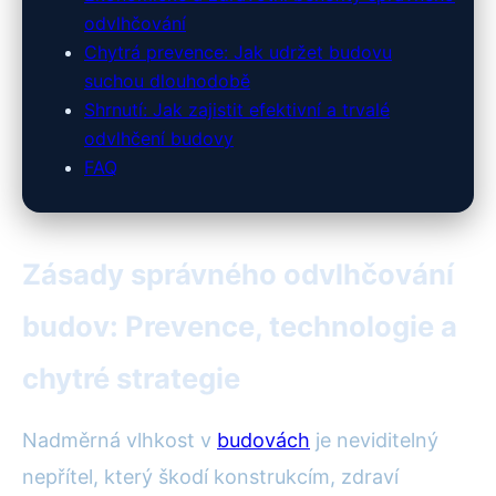
odvlhčování
Chytrá prevence: Jak udržet budovu
suchou dlouhodobě
Shrnutí: Jak zajistit efektivní a trvalé
odvlhčení budovy
FAQ
Zásady správného odvlhčování
budov: Prevence, technologie a
chytré strategie
Nadměrná vlhkost v
budovách
je neviditelný
nepřítel, který škodí konstrukcím, zdraví