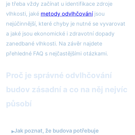
je třeba vždy začínat u identifikace zdroje
vlhkosti, jaké
metody odvlhčování
jsou
nejúčinnější, které chyby je nutné se vyvarovat
a jaké jsou ekonomické i zdravotní dopady
zanedbané vlhkosti. Na závěr najdete
přehledné FAQ s nejčastějšími otázkami.
Proč je správné odvlhčování
budov zásadní a co na něj nejvíc
působí
Jak poznat, že budova potřebuje
▸