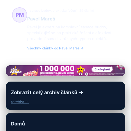
sanace budov, praktická řešení
39 článků
PM
Pavel Mareš
Pavel je expert na komplexní sanace budov,
specializující se na praktická řešení a efektivní
provedení sanací v různých typech objektů.
Všechny články od Pavel Mareš →
Zobrazit celý archiv článků →
/archiv/ →
Domů