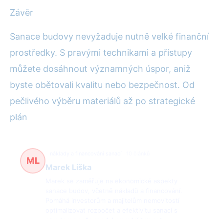
Závěr
Sanace budovy nevyžaduje nutně velké finanční
prostředky. S pravými technikami a přístupy
můžete dosáhnout významných úspor, aniž
byste obětovali kvalitu nebo bezpečnost. Od
pečlivého výběru materiálů až po strategické
plán
náklady a financování sanací
10 článků
ML
Marek Liška
Marek se zaměřuje na ekonomické aspekty
sanace budov, včetně nákladů a financování.
Pomáhá investorům a majitelům nemovitostí
optimalizovat rozpočet a efektivitu sanací s