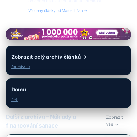
ohledem na dlouhodobou udržitelnost.
Všechny články od Marek Liška →
Zobrazit celý archiv článků →
/archiv/ →
Domů
/ →
Další z archivu – Náklady a
Zobrazit
vše →
financování sanace