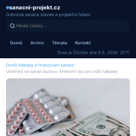
sanacni-projekt.cz
Odborná sanace staveb a projekční řešení
Domů
Archiv
Témata
Kontakt
Dnes je Čtvrtek dne 6 8. 2026
· 25°C
Domů
›
Náklady a financování sanace
›
Ušetřete na sanaci budovy: Efektivní tipy pro nižší náklady!