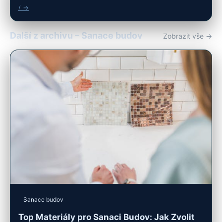
/ →
Další z archivu – Sanace budov
Zobrazit vše →
Sanace budov
Top Materiály pro Sanaci Budov: Jak Zvolit