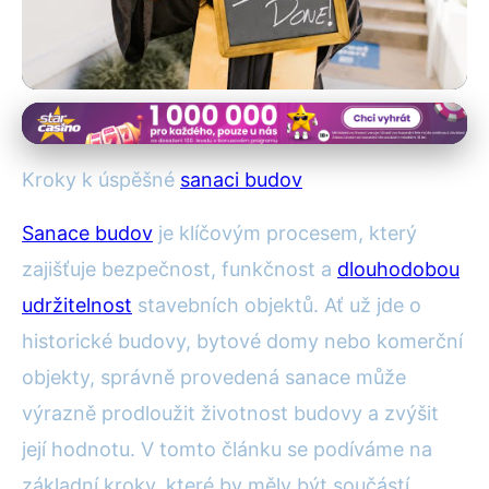
Sanace budov
6 Zásadních Kroků pro
Kroky k úspěšné
sanaci budov
Úspěšnou Sanaci Budov:
Sanace budov
je klíčovým procesem, který
Kompletní Průvodce
zajišťuje bezpečnost, funkčnost a
dlouhodobou
udržitelnost
stavebních objektů. Ať už jde o
29. 1. 2026
· 4 min čtení · Autor: Pavel Mareš
historické budovy, bytové domy nebo komerční
objekty, správně provedená sanace může
výrazně prodloužit životnost budovy a zvýšit
její hodnotu. V tomto článku se podíváme na
základní kroky, které by měly být součástí