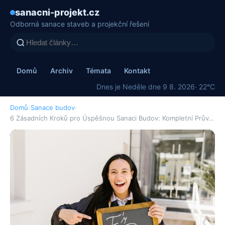
sanacni-projekt.cz
Odborná sanace staveb a projekční řešení
Domů
Archiv
Témata
Kontakt
Dnes je Neděle dne 9 8. 2026
· 22°C
Domů
›
Sanace budov
›
6 Zásadních Kroků pro Úspěšnou Sanaci Budov: Kompletní Prův…