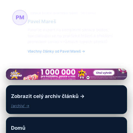
sanace budov, praktická řešení
39 článků
PM
Pavel Mareš
Pavel je expert na komplexní sanace budov,
specializující se na praktická řešení a efektivní
provedení sanací v různých typech objektů.
Všechny články od Pavel Mareš →
Zobrazit celý archiv článků →
/archiv/ →
Domů